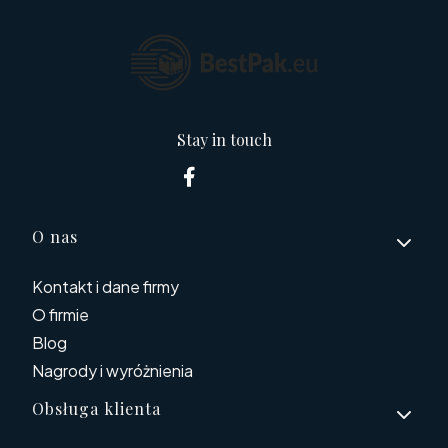
Stay in touch
Linki w stopce
O nas
Kontakt i dane firmy
O firmie
Blog
Nagrody i wyróżnienia
Obsługa klienta