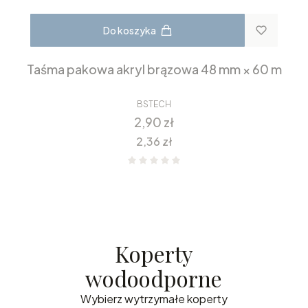
Do koszyka
Taśma pakowa akryl brązowa 48 mm × 60 m
BSTECH
Cena
2,90 zł
Cena
2,36 zł
Koperty
wodoodporne
Wybierz wytrzymałe koperty