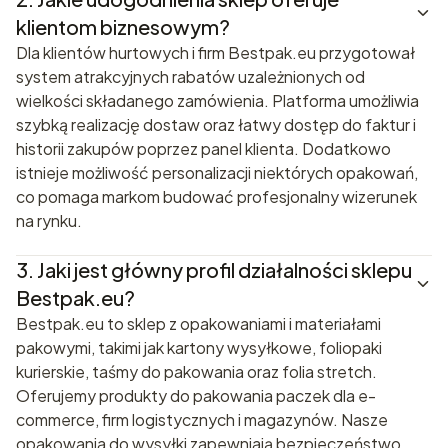
klientom biznesowym?
Dla klientów hurtowych i firm Bestpak.eu przygotował
system atrakcyjnych rabatów uzależnionych od
wielkości składanego zamówienia. Platforma umożliwia
szybką realizację dostaw oraz łatwy dostęp do faktur i
historii zakupów poprzez panel klienta. Dodatkowo
istnieje możliwość personalizacji niektórych opakowań,
co pomaga markom budować profesjonalny wizerunek
na rynku.
3.
Jaki jest główny profil działalności sklepu
Bestpak.eu?
Bestpak.eu to sklep z opakowaniami i materiałami
pakowymi, takimi jak kartony wysyłkowe, foliopaki
kurierskie, taśmy do pakowania oraz folia stretch.
Oferujemy produkty do pakowania paczek dla e-
commerce, firm logistycznych i magazynów. Nasze
opakowania do wysyłki zapewniają bezpieczeństwo