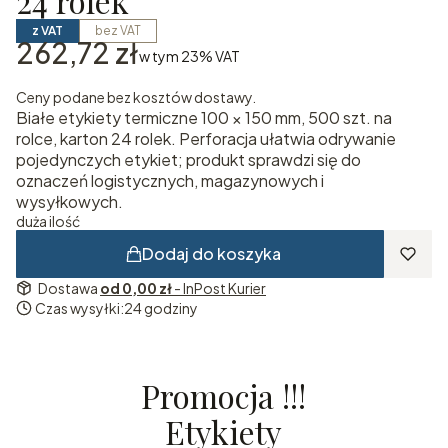
24 rolek
z VAT
bez VAT
Cena
262,72 zł
w tym 23% VAT
w tym
23%
VAT
Ceny podane bez kosztów dostawy.
Białe etykiety termiczne 100 × 150 mm, 500 szt. na
rolce, karton 24 rolek. Perforacja ułatwia odrywanie
pojedynczych etykiet; produkt sprawdzi się do
oznaczeń logistycznych, magazynowych i
wysyłkowych.
duża ilość
Dodaj do koszyka
Dostawa
od 0,00 zł
- InPost Kurier
Czas wysyłki:
24 godziny
Promocja !!!
Etykiety