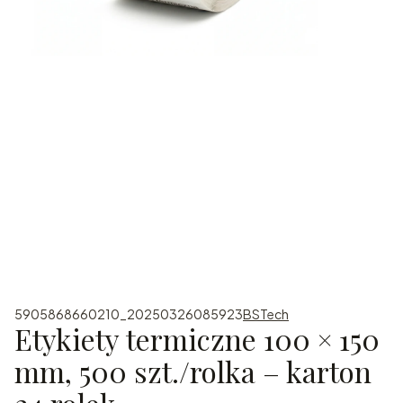
5905868660210_20250326085923
BSTech
Etykiety termiczne 100 × 150
mm, 500 szt./rolka – karton