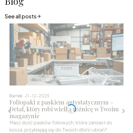
Blog
See all posts
Bartek
11-12-2025
Foliopaki z paskiem antystatycznym –
Detal, który robi wielką różnicę w Twoim
magazynie
Masz dość pasków foliowych, które zamiast do
kosza, przyklejają się do Twoich dłoni i ubrań?