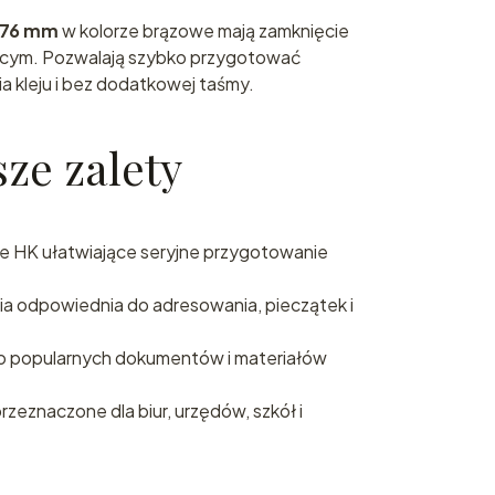
176 mm
w kolorze brązowe mają zamknięcie
ącym. Pozwalają szybko przygotować
a kleju i bez dodatkowej taśmy.
ze zalety
e HK ułatwiające seryjne przygotowanie
a odpowiednia do adresowania, pieczątek i
 popularnych dokumentów i materiałów
zeznaczone dla biur, urzędów, szkół i