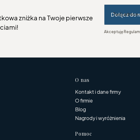
Dołącz do 
Twój adres e
tkowa zniżka na Twoje pierwsze
ciami!
Akceptuję Regulami
Linki w s
O nas
Kontakt i dane firmy
O firmie
Blog
Nagrody i wyróżnienia
Pomoc