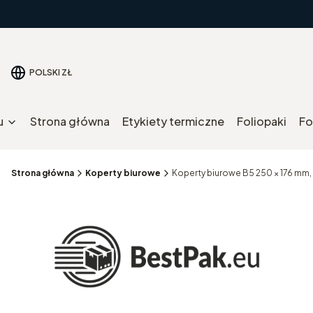
POLSKI
ZŁ
u
Strona główna
Etykiety termiczne
Foliopaki
Fo
Strona główna
Koperty biurowe
Koperty biurowe B5 250 × 176 mm,