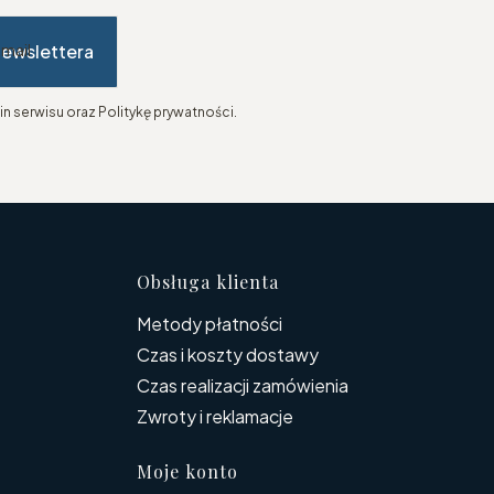
newslettera
-mail
n serwisu oraz Politykę prywatności.
topce
Obsługa klienta
Metody płatności
Czas i koszty dostawy
Czas realizacji zamówienia
Zwroty i reklamacje
Moje konto