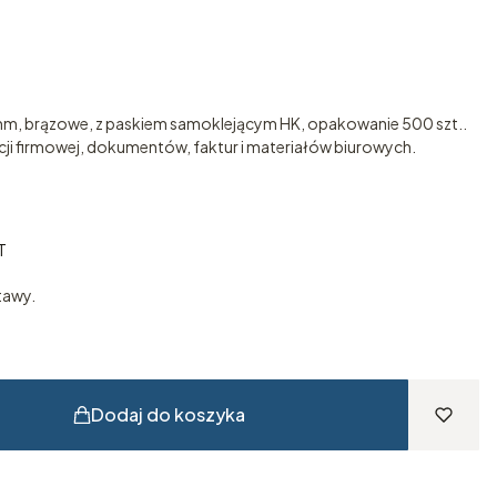
mm, brązowe, z paskiem samoklejącym HK, opakowanie 500 szt..
i firmowej, dokumentów, faktur i materiałów biurowych.
T
T
tawy.
Dodaj do koszyka