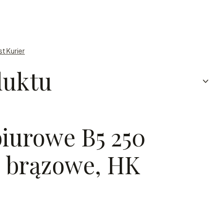
st Kurier
duktu
iurowe B5 250
, brązowe, HK