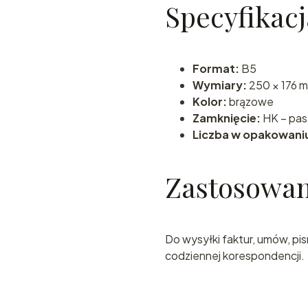
Specyfikac
Format:
B5
Wymiary:
250 × 176 
Kolor:
brązowe
Zamknięcie:
HK – pas
Liczba w opakowani
Zastosowan
Do wysyłki faktur, umów, pi
codziennej korespondencji.