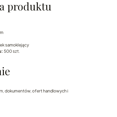
ja produktu
mm
ek samoklejący
u:
500 szt.
ie
sm, dokumentów, ofert handlowych i