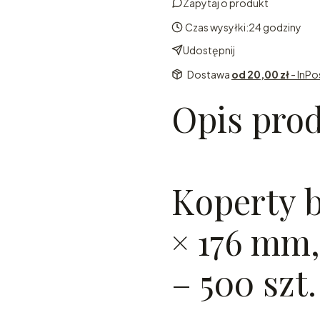
Zapytaj o produkt
Czas wysyłki:
24 godziny
Udostępnij
Dostawa
od 20,00 zł
- InPo
Opis pro
Koperty b
× 176 mm
– 500 szt.