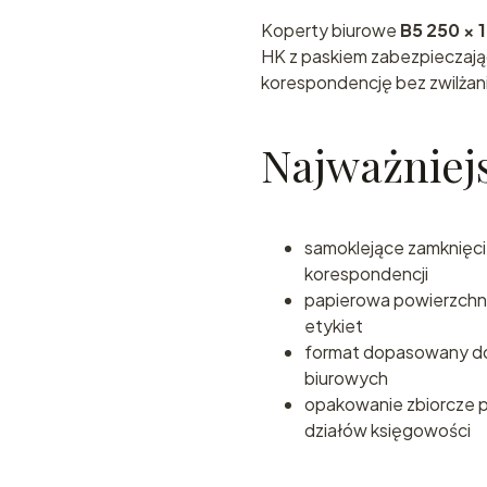
Koperty biurowe
B5 250 × 
HK z paskiem zabezpieczaj
korespondencję bez zwilżani
Najważniejs
samoklejące zamknięci
korespondencji
papierowa powierzchni
etykiet
format dopasowany do
biurowych
opakowanie zbiorcze pr
działów księgowości