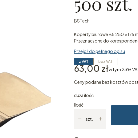
500 szt.
BSTech
Koperty biurowe B5 250 × 176 
Przeznaczone do korespondencj
Przejdź do pełnego opisu
z VAT
bez VAT
Cena
63,00 zł
w tym 23% VA
w tym
23%
VA
Ceny podane bez kosztów dos
duża ilość
Ilość
szt.