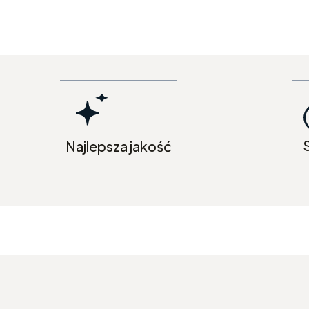
S
Najlepsza jakość