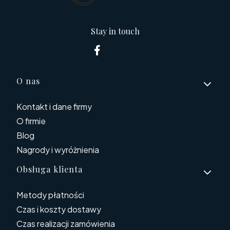
Stay in touch
Linki w stopce
O nas
Kontakt i dane firmy
O firmie
Blog
Nagrody i wyróżnienia
Obsługa klienta
Metody płatności
Czas i koszty dostawy
Czas realizacji zamówienia