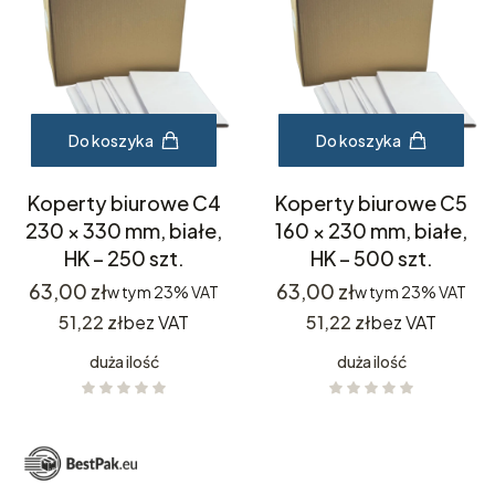
Do koszyka
Do koszyka
Koperty biurowe C4
Koperty biurowe C5
230 × 330 mm, białe,
160 × 230 mm, białe,
HK – 250 szt.
HK – 500 szt.
Cena
Cena
63,00 zł
63,00 zł
w tym
23%
VAT
w tym
23%
VAT
Cena
Cena
51,22 zł
bez VAT
51,22 zł
bez VAT
duża ilość
duża ilość