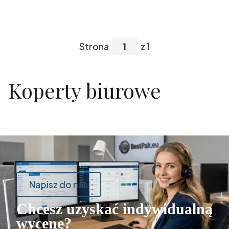
Strona
z 1
Koperty biurowe
Napisz do nas
Chcesz uzyskać indywidualną
wycenę?