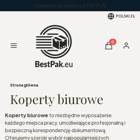
Darmowa dostawa od 100 PLN
POLSKI
ZŁ
Produkty w kos
Menu
Koszyk
Zaloguj 
Strona główna
Koperty biurowe
Koperty biurowe
to niezbędne wyposażenie
każdego miejsca pracy, umożliwiające profesjonalną i
bezpieczną korespondencję dokumentową.
Oferujemy szeroki wybór najpopularniejszych