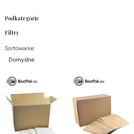
Podkategorie
Filtry
Lista produktów
Sortowanie:
Koniec filtrów
Domyślne