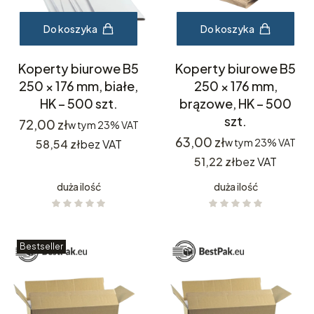
Do koszyka
Do koszyka
Koperty biurowe B5
Koperty biurowe B5
250 × 176 mm, białe,
250 × 176 mm,
HK – 500 szt.
brązowe, HK – 500
szt.
Cena
72,00 zł
w tym
23%
VAT
Cena
63,00 zł
Cena
w tym
23%
VAT
58,54 zł
bez VAT
Cena
51,22 zł
bez VAT
duża ilość
duża ilość
Bestseller