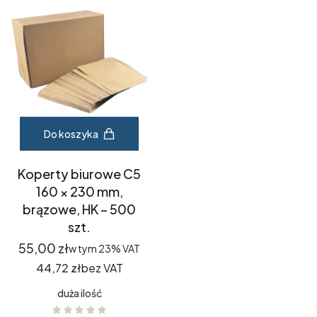
Do koszyka
Koperty biurowe C5
160 × 230 mm,
brązowe, HK – 500
szt.
Cena
55,00 zł
w tym
23%
VAT
Cena
44,72 zł
bez VAT
duża ilość