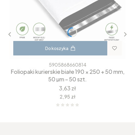
Do koszyka
5905868660814
Foliopaki kurierskie białe 190 × 250 + 50 mm,
50 µm – 50 szt.
Cena
3,63 zł
Cena
2,95 zł